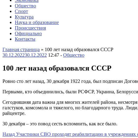
Экономика
Общество
Спорт
Культура
Наука и образование
Происшествия
Официально
Контакты
Главная страница
»
100 лет назад образовался СССР
30.12.2022
30.12.2022
12:47 -
Общество
100 лет назад образовался СССР
Ровно сто лет назад, 30 декабря 1922 года, был подписан Дог
Первыми, кто объединились, были РСФСР, Украина, Белоруссия
Сегодняшняя дата важна для многих жителей р
айона, несмотря
галстуков, комсомола и тяжелого, но благодарного труда. Люди
райцентре.
30 декабря – это повод сесть вспомнить, как все было.
Навигация
Предыдущая
Назад
Участники СВО проходят реабилитацию в учреждениях 