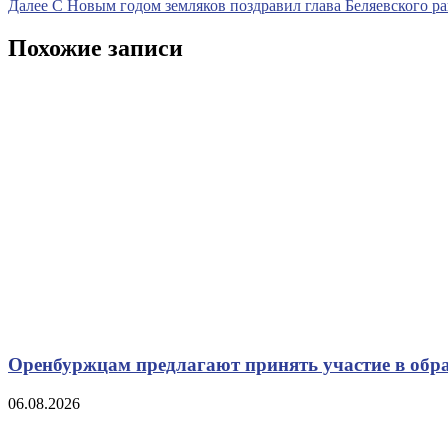
запись
Следующая
Далее
С Новым годом земляков поздравил глава Беляевского р
по
запись
записям
Похожие записи
Оренбуржцам предлагают принять участие в обр
06.08.2026