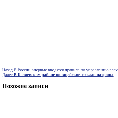
Навигация
Предыдущая
Назад
В России впервые вводятся правила по управлению эле
запись
Следующая
Далее
В Беляевском районе полицейские изъяли патроны
по
запись
записям
Похожие записи