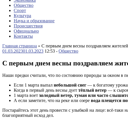
Экономика
Общество
Спорт
Культура
Наука и образование
Происшествия
Официально
Контакты
Главная страница
»
С первым днем весны поздравляем жителей
01.03.2023
01.03.2023
12:53 -
Общество
С первым днем весны поздравляем жит
Наши предки считали, что по состоянию природы за окном в 
Если 1 марта выпал
небольшой снег
— к богатому урожа
Когда в первый день весны дует
тёплый ветер
— к сыром
1 марта воет
холодный ветер, туман или часто слышит
А если заметите, что на реке или озере
вода плещется по
Постарайтесь этот день провести с улыбкой на лице: всё-таки 
благоприятный исход дел.