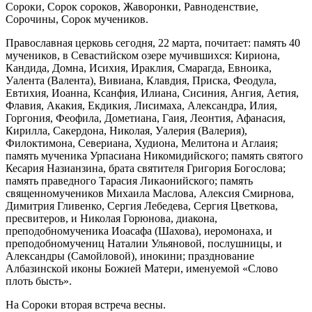
Сороки, Сорок сороков, Жаворонки, Равноденствие,
Сорочины, Сорок мучеников.
Православная церковь сегодня, 22 марта, почитает: память 40
мучеников, в Севастийском озере мучившихся: Кириона,
Кандида, Домна, Исихия, Ираклия, Смарагда, Евноика,
Уалента (Валента), Вивиана, Клавдия, Приска, Феодула,
Евтихия, Иоанна, Ксанфия, Илиана, Сисиния, Ангия, Аетия,
Флавия, Акакия, Екдикия, Лисимаха, Александра, Илия,
Горгония, Феофила, Дометиана, Гаия, Леонтия, Афанасия,
Кирилла, Сакердона, Николая, Уалерия (Валерия),
Филоктимона, Севериана, Худиона, Мелитона и Аглаия;
память мученика Урпасиана Никомидийского; память святого
Кесария Назианзина, брата святителя Григория Богослова;
память праведного Тарасия Ликаонийского; память
священномучеников Михаила Маслова, Алексия Смирнова,
Димитрия Гливенко, Сергия Лебедева, Сергия Цветкова,
пресвитеров, и Николая Горюнова, диакона,
преподобномученика Иоасафа (Шахова), иеромонаха, и
преподобномучениц Наталии Ульяновой, послушницы, и
Александры (Самойловой), инокини; празднование
Албазинской иконы Божией Матери, именуемой «Слово
плоть бысть».
На Сороки вторая встреча весны.