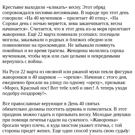
Крестьяне выходили «кликать» весну. Этот обряд
сопровождался песнями-веснянками. В народе про этот день
говорили: «На 40 мучеников – прилетает 40 птиц». «На
Сороки день с ночью меряется, зима заканчивается, весна
начинается». Считается, что в этот день из-за моря прилетают
жаворонки. Ещё 22 марта поминали усопших: посещали
могилы, заказывали о родных и близких обедню или
поминовение на проскомидии. Не забывали помянуть
покойных и во время трапезы. Женщины молились сорока
мученикам, чтобы муж или сын целыми и невредимыми
вернулись с войны.
На Руси 22 марта из овсяной или ржаной муки пекли фигурки
жаворонков и 40 шариков — «орехов». Начиная с этого дня,
ежедневно бросали на улицу по одному «ореху», призывая:
«Мороз, Красный нос! Вот тебе хлеб и овес! А теперь уходи
подобру-поздорову!».
Все православные верующие в День 40 святых
обязательно должны посетить церковь и помолиться. В этот
праздник можно гадать и призывать весну. Молодые девушки
при помощи печенья гадали на суженого. «Жаворонка»
бросали через плечо, и куда хвостом укажет птичка, с той
стороны придет жених. Еще один способ узнать свою судьбу: