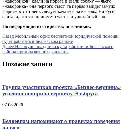
«жаворонков» клали на пороге и звали собаку — чьего
«жаворонка» она первого съест, та первая выйдет замуж;
Парням в этот день следует качаться на качелях. На Руси
считали, что это принесет счастье и урожайный год.
По информации из открытых источников.
Навигация
Предыдущая
Назад
Мобильный офис бесплатной юридической помощи
запись
будет работать в Беляевском районе
по
Следующая
Далее
Накануне праздника культработники Беляевского
записям
запись
района принимают поздравления
Похожие записи
Группа участников проекта «Бизнес‑вершина»
успешно покорила вершину Эльбруса
07.08.2026
Беляевцам напоминают о правилах поведения
на воде