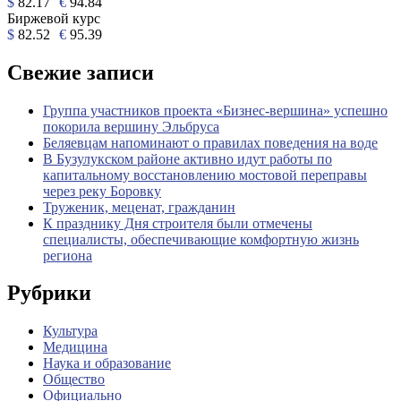
$
82.17
€
94.84
Биржевой курс
$
82.52
€
95.39
Свежие записи
Группа участников проекта «Бизнес‑вершина» успешно
покорила вершину Эльбруса
Беляевцам напоминают о правилах поведения на воде
В Бузулукском районе активно идут работы по
капитальному восстановлению мостовой переправы
через реку Боровку
Труженик, меценат, гражданин
К празднику Дня строителя были отмечены
специалисты, обеспечивающие комфортную жизнь
региона
Рубрики
Культура
Медицина
Наука и образование
Общество
Официально