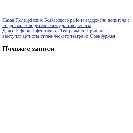
Навигация
Предыдущая
Назад
Полицейские Беляевского района задержали водителя с
запись
поддельным водительским удостоверением
по
Следующая
Далее
В финале фестиваля «Театральное Приволжье»
записям
запись
выступят артисты студенческого театра из Оренбуржья
Похожие записи