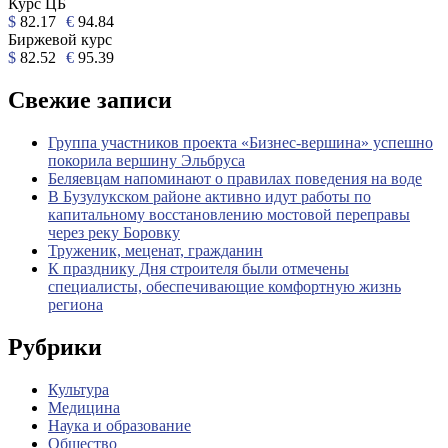
Курс ЦБ
$
82.17
€
94.84
Биржевой курс
$
82.52
€
95.39
Свежие записи
Группа участников проекта «Бизнес‑вершина» успешно
покорила вершину Эльбруса
Беляевцам напоминают о правилах поведения на воде
В Бузулукском районе активно идут работы по
капитальному восстановлению мостовой переправы
через реку Боровку
Труженик, меценат, гражданин
К празднику Дня строителя были отмечены
специалисты, обеспечивающие комфортную жизнь
региона
Рубрики
Культура
Медицина
Наука и образование
Общество