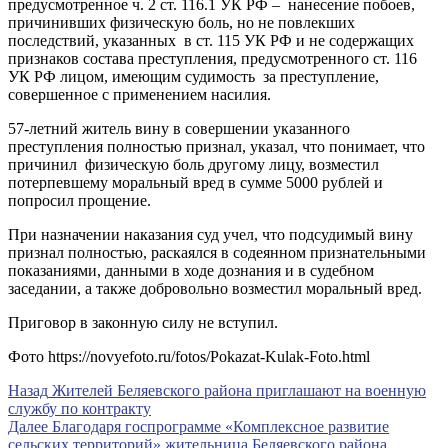
предусмотренное ч. 2 ст. 116.1 УК РФ – нанесение побоев,
причинивших физическую боль, но не повлекших
последствий, указанных в ст. 115 УК РФ и не содержащих
признаков состава преступления, предусмотренного ст. 116
УК РФ лицом, имеющим судимость за преступление,
совершенное с применением насилия.
57-летний житель вину в совершении указанного
преступления полностью признал, указал, что понимает, что
причинил физическую боль другому лицу, возместил
потерпевшему моральный вред в сумме 5000 рублей и
попросил прощение.
При назначении наказания суд учел, что подсудимый вину
признал полностью, раскаялся в содеянном признательными
показаниями, данными в ходе дознания и в судебном
заседании, а также добровольно возместил моральный вред.
Приговор в законную силу не вступил.
Фото https://novyefoto.ru/fotos/Pokazat-Kulak-Foto.html
Навигация
Предыдущая
Назад
Жителей Беляевского района приглашают на военную
запись
службу по контракту
по
Следующая
Далее
Благодаря госпрограмме «Комплексное развитие
записям
запись
сельских территорий» жительница Беляевского района