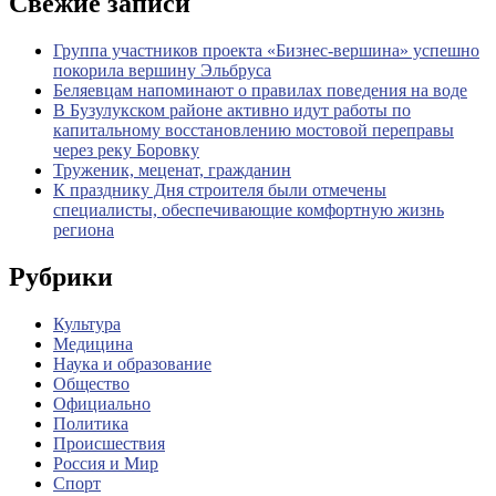
Свежие записи
Группа участников проекта «Бизнес‑вершина» успешно
покорила вершину Эльбруса
Беляевцам напоминают о правилах поведения на воде
В Бузулукском районе активно идут работы по
капитальному восстановлению мостовой переправы
через реку Боровку
Труженик, меценат, гражданин
К празднику Дня строителя были отмечены
специалисты, обеспечивающие комфортную жизнь
региона
Рубрики
Культура
Медицина
Наука и образование
Общество
Официально
Политика
Происшествия
Россия и Мир
Спорт