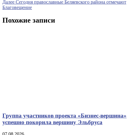
запись
Следующая
Далее
Сегодня православные Беляевского района отмечают
по
запись
Благовещение
записям
Похожие записи
Группа участников проекта «Бизнес‑вершина»
успешно покорила вершину Эльбруса
07.08.2026