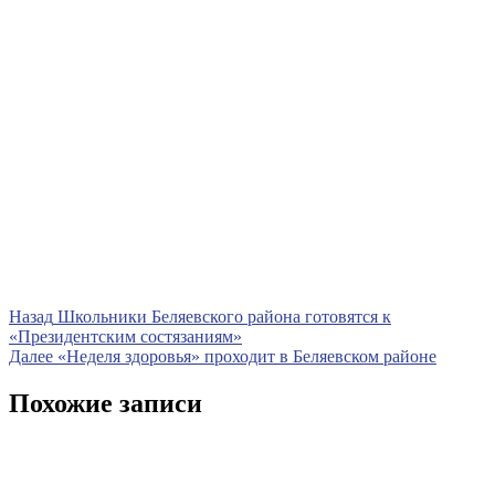
Навигация
Предыдущая
Назад
Школьники Беляевского района готовятся к
запись
«Президентским состязаниям»
по
Следующая
Далее
«Неделя здоровья» проходит в Беляевском районе
записям
запись
Похожие записи