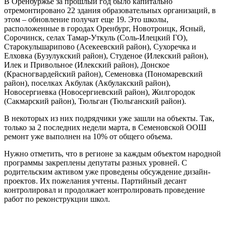
В Оренбуржье за прошлый год было капитально
отремонтировано 22 здания образовательных организаций, в
этом – обновление получат еще 19. Это школы,
расположенные в городах Оренбург, Новотроицк, Ясный,
Сорочинск, селах Тамар-Уткуль (Соль-Илецкий ГО),
Старокульшарипово (Асекеевский район), Сухоречка и
Елховка (Бузулукский район), Студеное (Илекский район),
Илек и Привольное (Илекский район), Донское
(Красногвардейский район), Семеновка (Пономаревский
район), поселках Акбулак (Акбулакский район),
Новосергиевка (Новосергиевский район), Жилгородок
(Сакмарский район), Тюльган (Тюльганский район).
В некоторых из них подрядчики уже зашли на объекты. Так,
только за 2 последних недели марта, в Семеновской ООШ
ремонт уже выполнен на 10% от общего объема.
Нужно отметить, что в регионе за каждым объектом народной
программы закреплены депутаты разных уровней. С
родительским активом уже проведены обсуждение дизайн-
проектов. Их пожелания учтены. Партийный десант
контролировал и продолжает контролировать проведение
работ по реконструкции школ.