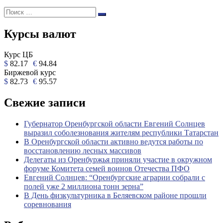
Поиск:
Поиск
Курсы валют
Курс ЦБ
$
82.17
€
94.84
Биржевой курс
$
82.73
€
95.57
Свежие записи
Губернатор Оренбургской области Евгений Солнцев
выразил соболезнования жителям республики Татарстан
В Оренбургской области активно ведутся работы по
восстановлению лесных массивов
Делегаты из Оренбуржья приняли участие в окружном
форуме Комитета семей воинов Отечества ПФО
Евгений Солнцев: “Оренбургские аграрии собрали с
полей уже 2 миллиона тонн зерна”
В День физкультурника в Беляевском районе прошли
соревнования