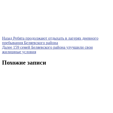
Навигация
Предыдущая
Назад
Ребята продолжают отдыхать в лагерях дневного
запись
пребывания Беляевского района
по
Следующая
Далее
159 семей Беляевского района улучшили свои
записям
запись
жилищные условия
Похожие записи