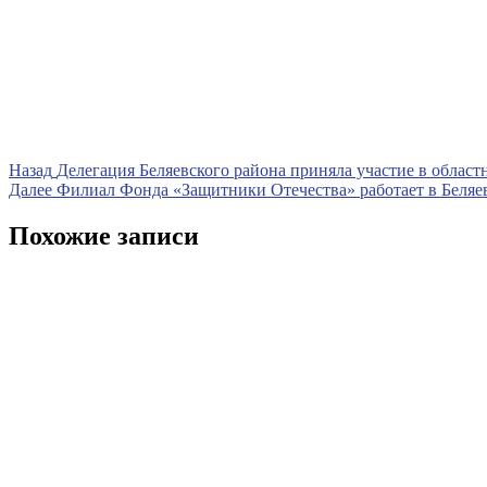
Навигация
Предыдущая
Назад
Делегация Беляевского района приняла участие в област
запись
Следующая
Далее
Филиал Фонда «Защитники Отечества» работает в Беляе
по
запись
записям
Похожие записи