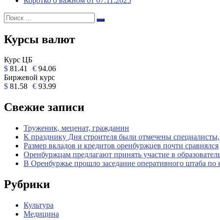
Коротко о важном от 07.11.2025
Поиск:
Поиск
Курсы валют
Курс ЦБ
$
81.41
€
94.06
Биржевой курс
$
81.58
€
93.99
Свежие записи
Труженик, меценат, гражданин
К празднику Дня строителя были отмечены специалисты
Размер вкладов и кредитов оренбуржцев почти сравнялся
Оренбуржцам предлагают принять участие в образовате
В Оренбуржье прошло заседание оперативного штаба по 
Рубрики
Культура
Медицина