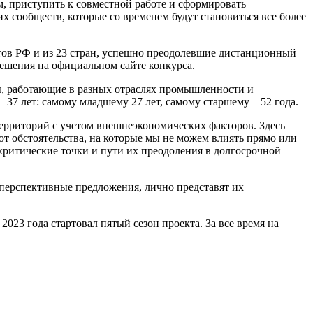
м, приступить к совместной работе и сформировать
ообществ, которые со временем будут становиться все более
ктов РФ и из 23 стран, успешно преодолевшие дистанционный
решения на официальном сайте конкурса.
ы, работающие в разных отраслях промышленности и
37 лет: самому младшему 27 лет, самому старшему – 52 года.
ерриторий с учетом внешнеэкономических факторов. Здесь
т обстоятельства, на которые мы не можем влиять прямо или
критические точки и пути их преодоления в долгосрочной
перспективные предложения, лично представят их
23 года стартовал пятый сезон проекта. За все время на