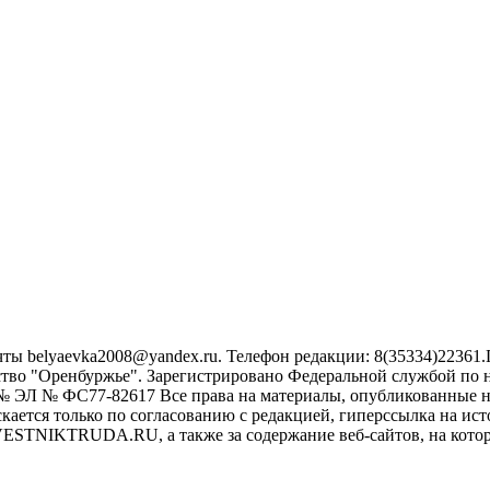
belyaevka2008@yandex.ru. Телефон редакции: 8(35334)22361.Г
во "Оренбуржье". Зарегистрировано Федеральной службой по н
г. № ЭЛ № ФС77-82617 Все права на материалы, опубликованны
ается только по согласованию с редакцией, гиперссылка на исто
VESTNIKTRUDA.RU, а также за содержание веб-сайтов, на кото