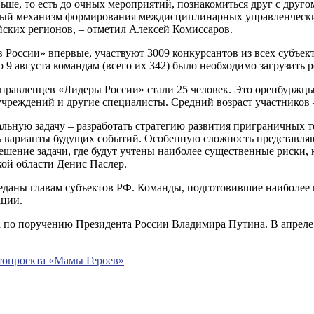
ьше, то есть до очных мероприятий, познакомиться друг с друго
ый механизм формирования междисциплинарных управленческих с
ских регионов, – отметил Алексей Комиссаров.
 России» впервые, участвуют 3009 конкурсантов из всех субъе
 9 августа командам (всего их 342) было необходимо загрузить 
управленцев «Лидеры России» стали 25 человек. Это оренбуржц
чреждений и другие специалисты. Средний возраст участников – 
льную задачу – разработать стратегию развития приграничных т
ь варианты будущих событий. Особенную сложность представляю
шение задачи, где будут учтены наиболее существенные риски, 
ой области Денис Паслер.
реданы главам субъектов РФ. Команды, подготовившие наиболее 
ации.
по поручению Президента России Владимира Путина. В апреле 20
топроекта «Мамы Героев»