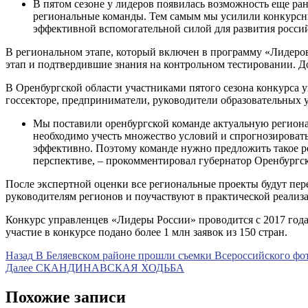
В пятом сезоне у лидеров появилась возможность еще ран
региональные команды. Тем самым мы усилили конкурсн
эффективной вспомогательной силой для развития россий
В региональном этапе, который включен в программу «Лидеров
этап и подтвердившие знания на контрольном тестировании. До
В Оренбургской области участниками пятого сезона конкурса 
госсекторе, предприниматели, руководители образовательных у
Мы поставили оренбургской команде актуальную региона
необходимо учесть множество условий и спрогнозироват
эффективно. Поэтому команде нужно предложить такое ре
перспективе, – прокомментировал губернатор Оренбургск
После экспертной оценки все региональные проекты будут пе
руководителям регионов и поучаствуют в практической реализ
Конкурс управленцев «Лидеры России» проводится с 2017 года 
участие в конкурсе подано более 1 млн заявок из 150 стран.
Навигация
Предыдущая
Назад
В Беляевском районе прошли съемки Всероссийского фо
запись
Следующая
Далее
СКАНДИНАВСКАЯ ХОДЬБА
по
запись
записям
Похожие записи