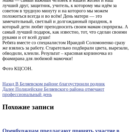
Мама — самый важный человек в нашей жизни и наш
лучший друг, защитник, учитель, к которому мы идём за
советом в трудную минуту и на которого мы можем
положиться всегда и во всём! День матери — это
замечательный, светлый и долгожданный праздник, в
который дети любят преподносить своим мамам сюрпризы. А
самый лучший подарок, как известно, тот, что сделан своими
руками и от всей души!
Ребята вместе со специалистом Ираидой Соломоненко сразу
же взялись за работу. Старательно подбирали цвета, вырезали,
обводили, клеили. Результат – красивая корзиночка из
фоамирана для любимой мамочки!
Фото КЦСОН.
Навигация
Предыдущая
Назад
В Беляевском районе благоустроили родник
запись
Следующая
Далее
Полицейские Беляевского района отмечают
по
запись
профессиональный день
записям
Похожие записи
Оренбуржцам предлагают принять участие в