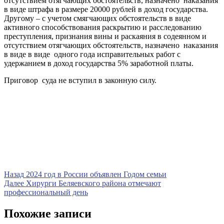
отсутствием отягчающих обстоятельств, назначено наказания
в виде штрафа в размере 20000 рублей в доход государства.
Другому – с учетом смягчающих обстоятельств в виде
активного способствования раскрытию и расследованию
преступления, признания вины и раскаяния в содеянном и
отсутствием отягчающих обстоятельств, назначено наказания
в виде в виде одного года исправительных работ с
удержанием в доход государства 5% заработной платы.
Приговор суда не вступил в законную силу.
Навигация
Предыдущая
Назад
2024 год в России объявлен Годом семьи
запись
Следующая
Далее
Хирурги Беляевского района отмечают
по
запись
профессиональный день
записям
Похожие записи