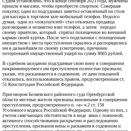
Судом установлено, что в конце сентября 2023 года, мужчины
пришли в магазин, чтобы приобрести спиртное. Совершая
покупку, один из подсудимых заметил оставленный на столе
для кассира в торговом зале мобильный телефон. Недолго
думая, один из «покупателей» стал отвлекать продавца
разговорами и незаметно взял телефон, а затем передал
своему приятелю, который спрятал похищенное во внешний
карман своей куртки. После чего подельники с похищенным
имуществом с места преступления скрылись и распорядились
им в дальнейшем по своему усмотрению, причинив
потерпевшей имущественный ущерб на сумму 8065 рублей.
В судебном заседании подсудимые свою вину в совершении
инкриминируемого им преступления полностью признали;
указав, что раскаиваются в содеянном; от дачи показаний
отказались, воспользовавшись правом, предусмотренным ст.
51 Конституции Российской Федерации.
Приговором Беляевского районного суда Оренбургской
области местные жители признаны виновными в совершении
преступления, предусмотренного п. «а» ч.2 ст. 158
Уголовного кодекса Российской Федерации. Одному из них, с
учетом смягчающих обстоятельств в виде явки с повинной,
активного способствования раскрытию и расследованию
преступления, признания вины и раскаяния в содеянном и