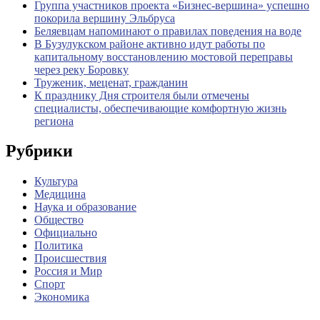
Группа участников проекта «Бизнес‑вершина» успешно
покорила вершину Эльбруса
Беляевцам напоминают о правилах поведения на воде
В Бузулукском районе активно идут работы по
капитальному восстановлению мостовой переправы
через реку Боровку
Труженик, меценат, гражданин
К празднику Дня строителя были отмечены
специалисты, обеспечивающие комфортную жизнь
региона
Рубрики
Культура
Медицина
Наука и образование
Общество
Официально
Политика
Происшествия
Россия и Мир
Спорт
Экономика