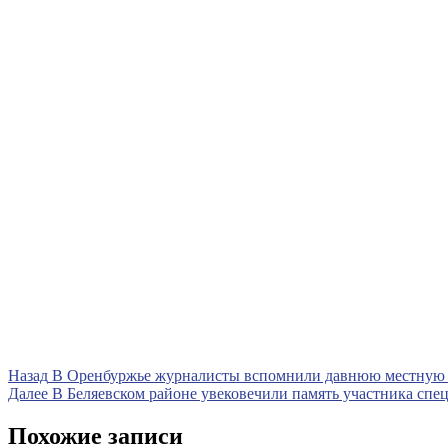
Навигация
Предыдущая
Назад
В Оренбуржье журналисты вспомнили давнюю местную 
запись
Следующая
Далее
В Беляевском районе увековечили память участника спе
по
запись
записям
Похожие записи