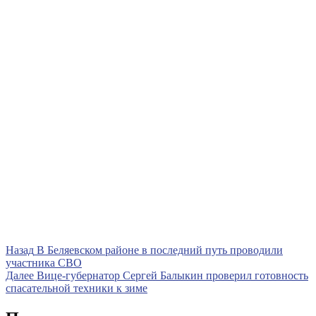
Навигация
Предыдущая
Назад
В Беляевском районе в последний путь проводили
запись
участника СВО
по
Следующая
Далее
Вице-губернатор Сергей Балыкин проверил готовность
записям
запись
спасательной техники к зиме