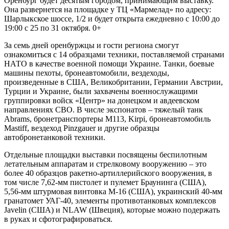
Оренбург будет десятым городом, принимающим выставку.
Она развернется на площадке у ТЦ «Мармелад» по адресу:
Шарлыкское шоссе, 1/2 и будет открыта ежедневно с 10:00 до
19:00 с 25 по 31 октября. 0+
За семь дней оренбуржцы и гости региона смогут
ознакомиться с 14 образцами техники, поставляемой странами
НАТО в качестве военной помощи Украине. Танки, боевые
машины пехоты, бронеавтомобили, вездеходы,
произведенные в США, Великобритании, Германии Австрии,
Турции и Украине, были захвачены военнослужащими
группировки войск «Центр» на донецком и авдеевском
направлениях СВО. В числе экспонатов – тяжелый танк
Abrams, бронетранспортеры М113, Kirpi, бронеавтомобиль
Mastiff, вездеход Pinzgauer и другие образцы
автобронетанковой техники.
Отдельные площадки выставки посвящены беспилотным
летательным аппаратам и стрелковому вооружению – это
более 40 образцов ракетно-артиллерийского вооружения, в
том числе 7,62-мм пистолет и пулемет Браунинга (США),
5,56-мм штурмовая винтовка М-16 (США), украинский 40-мм
гранатомет УАГ-40, элементы противотанковых комплексов
Javelin (США) и NLAW (Швеция), которые можно подержать
в руках и сфотографироваться.