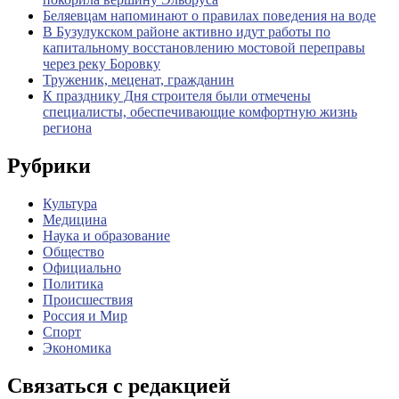
Беляевцам напоминают о правилах поведения на воде
В Бузулукском районе активно идут работы по
капитальному восстановлению мостовой переправы
через реку Боровку
Труженик, меценат, гражданин
К празднику Дня строителя были отмечены
специалисты, обеспечивающие комфортную жизнь
региона
Рубрики
Культура
Медицина
Наука и образование
Общество
Официально
Политика
Происшествия
Россия и Мир
Спорт
Экономика
Связаться с редакцией