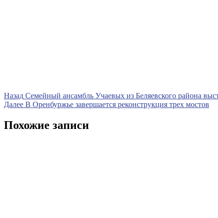
Навигация
Предыдущая
Назад
Семейный ансамбль Учаевых из Беляевского района выст
запись
Следующая
Далее
В Оренбуржье завершается реконструкция трех мостов
по
запись
записям
Похожие записи