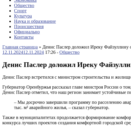
Экономика
Общество
Спорт
Культура
Наука и образование
Происшествия
Официально
Контакты
Главная страница
»
Денис Паслер доложил Иреку Файзуллину о
12.11.2024
12.11.2024
17:26 -
Общество
Денис Паслер доложил Иреку Файзуллин
Денис Паслер встретился с министром строительства и жили
Губернатор Оренбуржья рассказал главе минстроя России о том
Денис Паслер отметил, что наш регион занимает устойчивые 
– Мы досрочно завершили программу по расселению аварий
тыс. м² аварийного жилья, – сказал губернатор.
Также в муниципалитетах продолжается формирование комфорт
конкурса лучших проектов создания комфортной городской сре