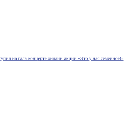
упил на гала-концерте онлайн-акции «Это у нас семейное!»