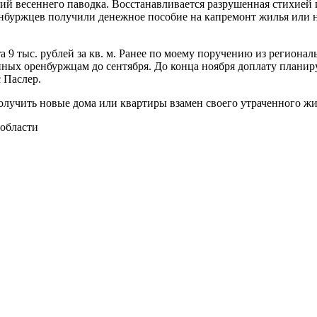
вий весеннего паводка. Восстанавливается разрушенная стихие
нбуржцев получили денежное пособие на капремонт жилья или н
та 9 тыс. рублей за кв. м. Ранее по моему поручению из региона
ных оренбуржцам до сентября. До конца ноября доплату планируе
с Паслер.
получить новые дома или квартиры взамен своего утраченного 
 области