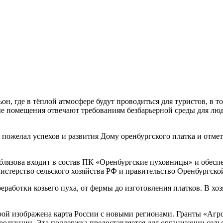
н, где в тёплой атмосфере будут проводиться для туристов, в т
е помещения отвечают требованиям безбарьерной среды для люд
пожелал успехов и развития Дому оренбургского платка и отмет
лязова входит в состав ПК «Оренбургские пуховницы» и обеспе
стерство сельского хозяйства РФ и правительство Оренбургской
еработки козьего пуха, от фермы до изготовления платков. В хозя
рой изображена карта России с новыми регионами. Гранты «Агр
родукции. Эта поддержка предоставляется для организации сельс