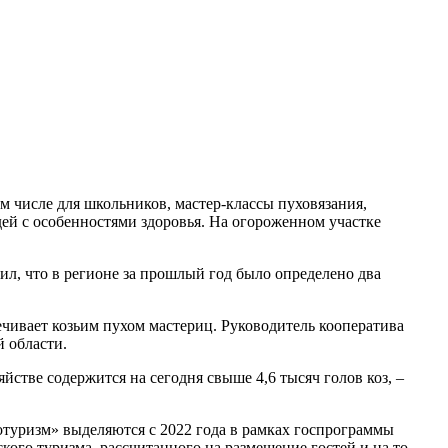
ом числе для школьников, мастер-классы пуховязания,
ей с особенностями здоровья. На огороженном участке
ил, что в регионе за прошлый год было определено два
чивает козьим пухом мастериц. Руководитель кооператива
 области.
йстве содержится на сегодня свыше 4,6 тысяч голов коз, –
отуризм» выделяются с 2022 года в рамках госпрограммы
кого туризма, рассчитанного на размещение гостей и на то,