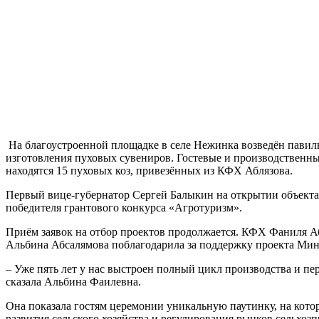
На благоустроенной площадке в селе Нежинка возведён павильо
изготовления пуховых сувениров. Гостевые и производственны
находятся 15 пуховых коз, привезённых из КФХ Аблязова.
Первый вице-губернатор Сергей Балыкин на открытии объекта 
победителя грантового конкурса «Агротуризм».
Приём заявок на отбор проектов продолжается. КФХ Фаниля Аб
Альбина Абсалямова поблагодарила за поддержку проекта Мини
– Уже пять лет у нас выстроен полный цикл производства и пер
сказала Альбина Фаилевна.
Она показала гостям церемонии уникальную паутинку, на кото
развития сельского хозяйства и регулирования рынков сельхозп