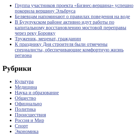
Группа участников проекта «Бизнес‑вершина» успешно
покорила вершину Эльбруса
Беляевцам напоминают о правилах поведения на воде
В Бузулукском районе активно идут работы по
капитальному восстановлению мостовой переправы
через реку Боровку
Труженик, меценат, гражданин
К празднику Дня строителя были отмечены
специалисты, обеспечивающие комфортную жизнь
региона
Рубрики
Культура
Медицина
Наука и образование
Общество
Официально
Политика
Происшествия
Россия и Мир
Спорт
Экономика