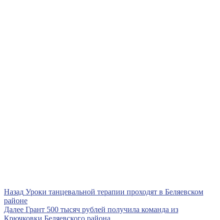
Навигация
Предыдущая
Назад
Уроки танцевальной терапии проходят в Беляевском
запись
районе
по
Следующая
Далее
Грант 500 тысяч рублей получила команда из
записям
запись
Крючковки Беляевского района