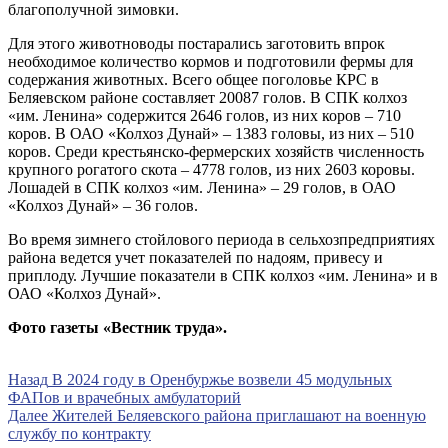
благополучной зимовки.
Для этого животноводы постарались заготовить впрок
необходимое количество кормов и подготовили фермы для
содержания животных. Всего общее поголовье КРС в
Беляевском районе составляет 20087 голов. В СПК колхоз
«им. Ленина» содержится 2646 голов, из них коров – 710
коров. В ОАО «Колхоз Дунай» – 1383 головы, из них – 510
коров. Среди крестьянско-фермерских хозяйств численность
крупного рогатого скота – 4778 голов, из них 2603 коровы.
Лошадей в СПК колхоз «им. Ленина» – 29 голов, в ОАО
«Колхоз Дунай» – 36 голов.
Во время зимнего стойлового периода в сельхозпредприятиях
района ведется учет показателей по надоям, привесу и
приплоду. Лучшие показатели в СПК колхоз «им. Ленина» и в
ОАО «Колхоз Дунай».
Фото газеты «Вестник труда».
Навигация
Предыдущая
Назад
В 2024 году в Оренбуржье возвели 45 модульных
запись
ФАПов и врачебных амбулаторий
по
Следующая
Далее
Жителей Беляевского района приглашают на военную
записям
запись
службу по контракту