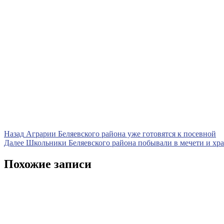
Навигация
Предыдущая
Назад
Аграрии Беляевского района уже готовятся к посевной
запись
Следующая
Далее
Школьники Беляевского района побывали в мечети и хр
по
запись
записям
Похожие записи