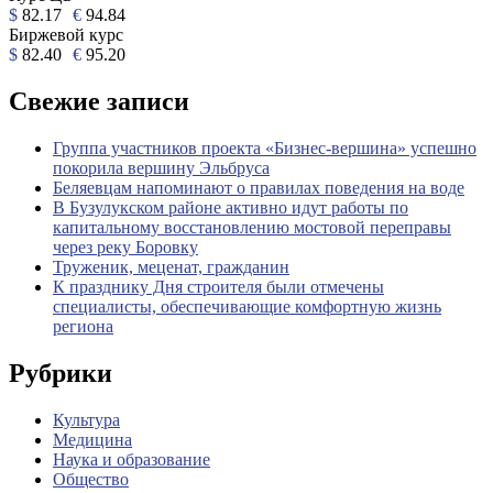
$
82.17
€
94.84
Биржевой курс
$
82.40
€
95.20
Свежие записи
Группа участников проекта «Бизнес‑вершина» успешно
покорила вершину Эльбруса
Беляевцам напоминают о правилах поведения на воде
В Бузулукском районе активно идут работы по
капитальному восстановлению мостовой переправы
через реку Боровку
Труженик, меценат, гражданин
К празднику Дня строителя были отмечены
специалисты, обеспечивающие комфортную жизнь
региона
Рубрики
Культура
Медицина
Наука и образование
Общество