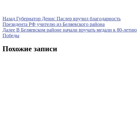
Навигация
Предыдущая
Назад
Губернатор Денис Паслер вручил благодарность
запись
Президента РФ учителю из Беляевского района
по
Следующая
Далее
В Беляевском районе начали вручать медали к 80-летию
записям
запись
Победы
Похожие записи