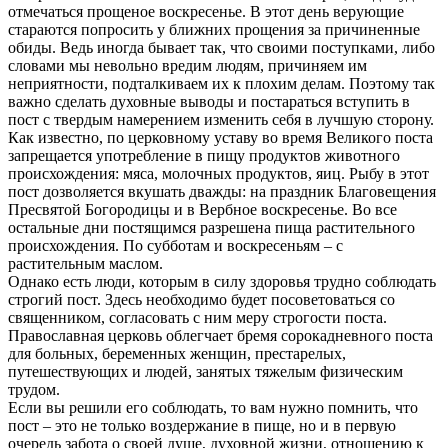
отмечаться прощеное воскресенье. В этот день верующие
стараются попросить у ближних прощения за причиненные
обиды. Ведь иногда бывает так, что своими поступками, либо
словами мы невольно вредим людям, причиняем им
неприятности, подталкиваем их к плохим делам. Поэтому так
важно сделать духовные выводы и постараться вступить в
пост с твердым намерением изменить себя в лучшую сторону.
Как известно, по церковному уставу во время Великого поста
запрещается употребление в пищу продуктов животного
происхождения: мяса, молочных продуктов, яиц. Рыбу в этот
пост дозволяется вкушать дважды: на праздник Благовещения
Пресвятой Богородицы и в Вербное воскресенье. Во все
остальные дни постящимся разрешена пища растительного
происхождения. По субботам и воскресеньям – с
растительным маслом.
Однако есть люди, которым в силу здоровья трудно соблюдать
строгий пост. Здесь необходимо будет посоветоваться со
священником, согласовать с ним меру строгости поста.
Православная церковь облегчает бремя сорокадневного поста
для больных, беременных женщин, престарелых,
путешествующих и людей, занятых тяжелым физическим
трудом.
Если вы решили его соблюдать, то вам нужно помнить, что
пост – это не только воздержание в пище, но и в первую
очередь забота о своей душе, духовной жизни, отношению к