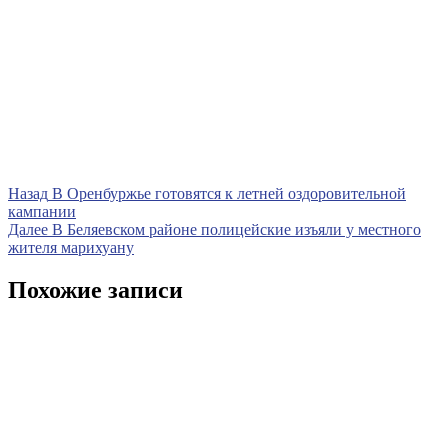
Навигация
Предыдущая
Назад
В Оренбуржье готовятся к летней оздоровительной
запись
кампании
по
Следующая
Далее
В Беляевском районе полицейские изъяли у местного
записям
запись
жителя марихуану
Похожие записи