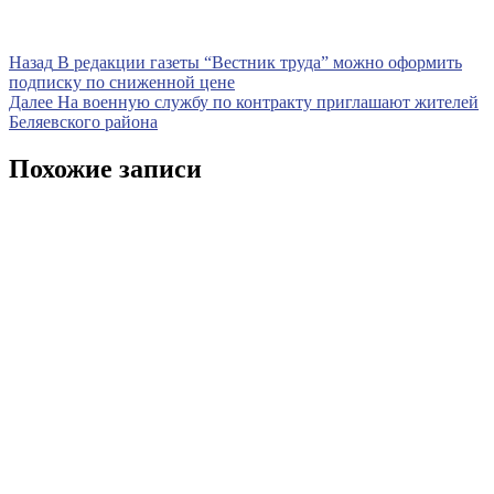
Навигация
Предыдущая
Назад
В редакции газеты “Вестник труда” можно оформить
запись
подписку по сниженной цене
по
Следующая
Далее
На военную службу по контракту приглашают жителей
записям
запись
Беляевского района
Похожие записи