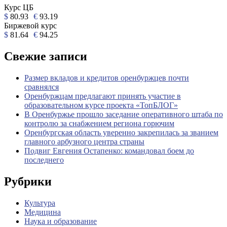
Курс ЦБ
$
80.93
€
93.19
Биржевой курс
$
81.64
€
94.25
Свежие записи
Размер вкладов и кредитов оренбуржцев почти
сравнялся
Оренбуржцам предлагают принять участие в
образовательном курсе проекта «ТопБЛОГ»
В Оренбуржье прошло заседание оперативного штаба по
контролю за снабжением региона горючим
Оренбургская область уверенно закрепилась за званием
главного арбузного центра страны
Подвиг Евгения Остапенко: командовал боем до
последнего
Рубрики
Культура
Медицина
Наука и образование