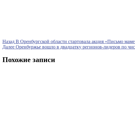
Навигация
Предыдущая
Назад
В Оренбургской области стартовала акция «Письмо маме
запись
Следующая
Далее
Оренбуржье вошло в двадцатку регионов-лидеров по чи
по
запись
записям
Похожие записи