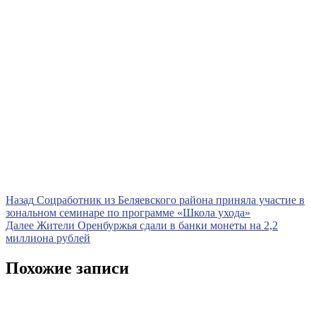
Навигация
Предыдущая
Назад
Соцработник из Беляевского района приняла участие в
запись
зональном семинаре по программе «Школа ухода»
по
Следующая
Далее
Жители Оренбуржья сдали в банки монеты на 2,2
записям
запись
миллиона рублей
Похожие записи