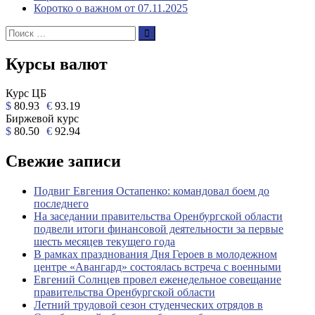
Коротко о важном от 07.11.2025
Поиск:
Поиск
Курсы валют
Курс ЦБ
$
80.93
€
93.19
Биржевой курс
$
80.50
€
92.94
Свежие записи
Подвиг Евгения Остапенко: командовал боем до
последнего
На заседании правительства Оренбургской области
подвели итоги финансовой деятельности за первые
шесть месяцев текущего года
В рамках празднования Дня Героев в молодежном
центре «Авангард» состоялась встреча с военными
Евгений Солнцев провел еженедельное совещание
правительства Оренбургской области
Летний трудовой сезон студенческих отрядов в