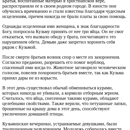
Братья, воспитанные матерью в христианской вере,
распространяли ее в своем родном городе. В юности они
обучились врачеванию и стали известны благодаря чудесным
исцелениям, причем никогда не брали платы за свою помощь.
Однажды исцеленная ими женщина, в знак благодарности
Богу, попросила Кузьму принять от нее три яйца. Он не смог
отказаться, что вызвало обиду у брата, посчитавшего это
нарушением обета. Демьян даже запретил хоронить себя
рядом с Кузьмой.
После смерти братьев возник спор о месте их захоронения.
Согласно преданию, разрешить его помог верблюд,
спасенный ими когда-то. Животное заговорило человеческим
голосом, повелев похоронить братьев вместе, так как Кузьма
принял дары не из корысти.
В этот день существовал обычай обмениваться курами,
которых никогда не убивали, а кормили отборным зерном.
Считалось, что яйца, снесенные такими курами, обладают
целебными свойствами. Также верили, что петушиные лапки,
брошенные на крышу дома в этот день, способствуют
увеличению домашней птицы.
Кузьминские вечеринки, устраиваемые девушками, были
традиционным развлечением. Молодежь собиралась вместе,