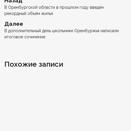
Назад
по
запись
В Оренбургской области в прошлом году введён
записям
рекордный объём жилья
Следующая
Далее
запись
В дополнительный день школьники Оренбуржья написали
итоговое сочинение
Похожие записи