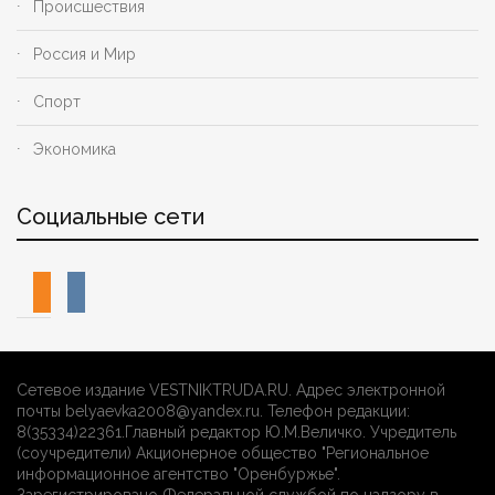
Происшествия
Россия и Мир
Спорт
Экономика
Социальные сети
odnoklassniki
vkontakte
Сетевое издание VESTNIKTRUDA.RU. Адрес электронной
почты belyaevka2008@yandex.ru. Телефон редакции:
8(35334)22361.Главный редактор Ю.М.Величко. Учредитель
(соучредители) Акционерное общество "Региональное
информационное агентство "Оренбуржье".
Зарегистрировано Федеральной службой по надзору в