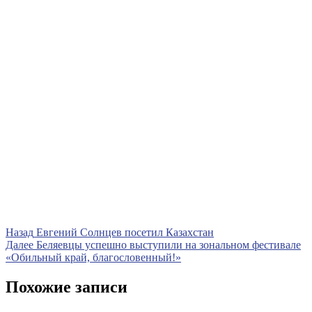
Навигация
Предыдущая
Назад
Евгений Солнцев посетил Казахстан
запись
Следующая
Далее
Беляевцы успешно выступили на зональном фестивале
по
запись
«Обильный край, благословенный!»
записям
Похожие записи