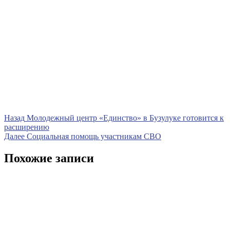
Навигация
Предыдущая
Назад
Молодежный центр «Единство» в Бузулуке готовится к
запись
расширению
по
Следующая
Далее
Социальная помощь участникам СВО
записям
запись
Похожие записи