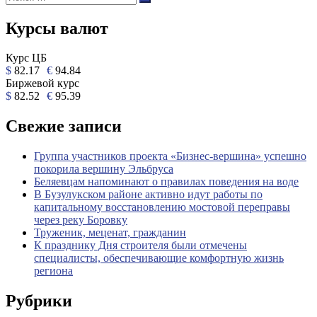
Поиск
Курсы валют
Курс ЦБ
$
82.17
€
94.84
Биржевой курс
$
82.52
€
95.39
Свежие записи
Группа участников проекта «Бизнес‑вершина» успешно
покорила вершину Эльбруса
Беляевцам напоминают о правилах поведения на воде
В Бузулукском районе активно идут работы по
капитальному восстановлению мостовой переправы
через реку Боровку
Труженик, меценат, гражданин
К празднику Дня строителя были отмечены
специалисты, обеспечивающие комфортную жизнь
региона
Рубрики