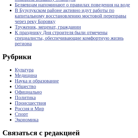
Беляевцам напоминают о правилах поведения на воде
В Бузулукском районе активно идут работы по
капитальному восстановлению мостовой переправы
через реку Боровку
Труженик, меценат, гражданин
К празднику Дня строителя были отмечены
специалисты, обеспечивающие комфортную жизнь
региона
Рубрики
Культура
Медицина
Наука и образование
Общество
Официально
Политика
Происшествия
Россия и Мир
Спорт
Экономика
Связаться с редакцией