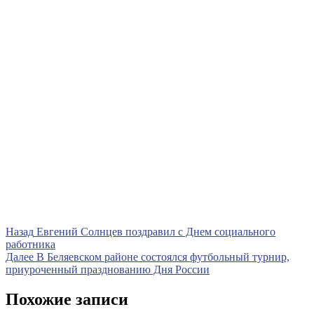
Навигация
Предыдущая
Назад
Евгений Солнцев поздравил с Днем социального
запись
работника
по
Следующая
Далее
В Беляевском районе состоялся футбольный турнир,
записям
запись
приуроченный празднованию Дня России
Похожие записи