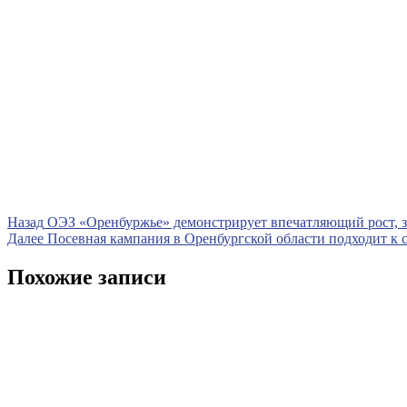
Навигация
Предыдущая
Назад
ОЭЗ «Оренбуржье» демонстрирует впечатляющий рост, з
запись
Следующая
Далее
Посевная кампания в Оренбургской области подходит к
по
запись
записям
Похожие записи