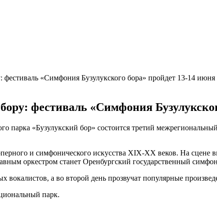
: фестиваль «Симфония Бузулукского бора» пройдет 13-14 июня
ору: фестиваль «Симфония Бузулукског
ного парка «Бузулукский бор» состоится третий межрегиональн
перного и симфонического искусства XIX-XX веков. На сцене в
лавным оркестром станет Оренбургский государственный симфон
х вокалистов, а во второй день прозвучат популярные произвед
ациональный парк.