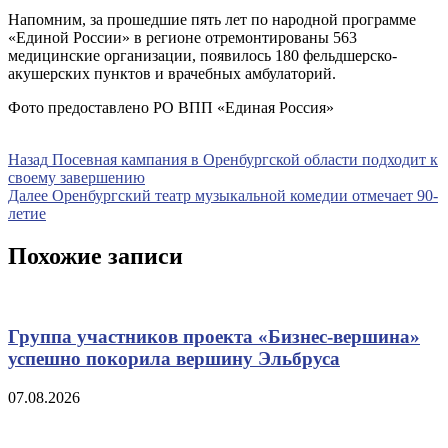
Напомним, за прошедшие пять лет по народной программе
«Единой России» в регионе отремонтированы 563
медицинские организации, появилось 180 фельдшерско-
акушерских пунктов и врачебных амбулаторий.
Фото предоставлено РО ВПП «Единая Россия»
Навигация
Предыдущая
Назад
Посевная кампания в Оренбургской области подходит к
запись
своему завершению
по
Следующая
Далее
Оренбургский театр музыкальной комедии отмечает 90-
записям
запись
летие
Похожие записи
Группа участников проекта «Бизнес‑вершина»
успешно покорила вершину Эльбруса
07.08.2026