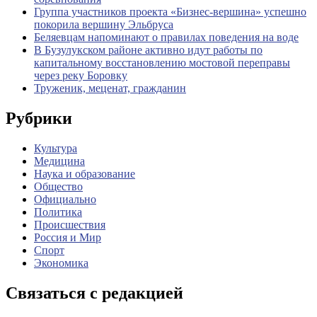
Группа участников проекта «Бизнес‑вершина» успешно
покорила вершину Эльбруса
Беляевцам напоминают о правилах поведения на воде
В Бузулукском районе активно идут работы по
капитальному восстановлению мостовой переправы
через реку Боровку
Труженик, меценат, гражданин
Рубрики
Культура
Медицина
Наука и образование
Общество
Официально
Политика
Происшествия
Россия и Мир
Спорт
Экономика
Связаться с редакцией