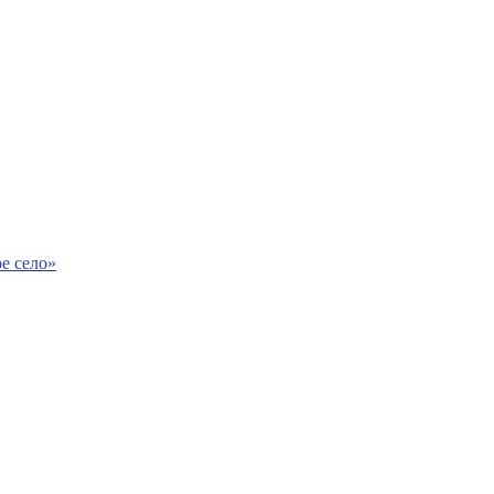
е село»