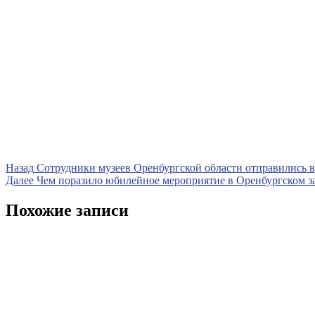
Навигация
Предыдущая
Назад
Сотрудники музеев Оренбургской области отправились 
запись
Следующая
Далее
Чем поразило юбилейное мероприятие в Оренбургском з
по
запись
записям
Похожие записи