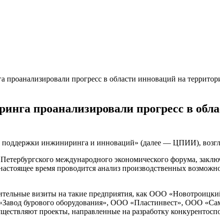
 проанализировали прогресс в области инноваций на территор
инга проанализировали прогресс в обла
тр поддержки инжиниринга и инноваций» (далее — ЦПИИ), возг
х Петербургского международного экономического форума, закл
настоящее время проводится анализ производственных возможно
тельные визиты на такие предприятия, как ООО «Новотроицкий
«Завод бурового оборудования», ООО «Пластинвест», ООО «Сам
ществляют проекты, направленные на разработку конкурентосп