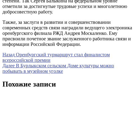
степени. Так Сергея Балыкина на федеральном уровне
отметили за достигнутые трудовые успехи и многолетнюю
добросовестную работу.
Также, за заслуги в развитии и совершенствовании
современных средств связи наградили ведущего электроника
оренбургского филиала РЖД Андрея Москаленко. Ему
присвоили почетное звание заслуженного работника связи и
информации Российской Федерации.
Навигация
Предыдущая
Назад
Оренбургский турмаршрут стал финалистом
запись
всероссийской премии
по
Следующая
Далее
В Бурлыкском сельском Доме культуры можно
записям
запись
побывать в музейном уголке
Похожие записи