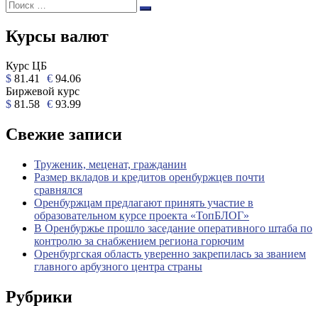
Поиск:
Поиск
Курсы валют
Курс ЦБ
$
81.41
€
94.06
Биржевой курс
$
81.58
€
93.99
Свежие записи
Труженик, меценат, гражданин
Размер вкладов и кредитов оренбуржцев почти
сравнялся
Оренбуржцам предлагают принять участие в
образовательном курсе проекта «ТопБЛОГ»
В Оренбуржье прошло заседание оперативного штаба по
контролю за снабжением региона горючим
Оренбургская область уверенно закрепилась за званием
главного арбузного центра страны
Рубрики