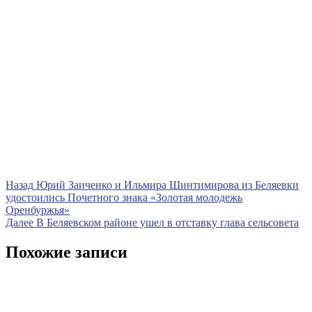
Навигация
Предыдущая
Назад
Юрий Заиченко и Ильмира Шинтимирова из Беляевки
запись
удостоились Почетного знака «Золотая молодежь
по
Оренбуржья»
записям
Следующая
Далее
В Беляевском районе ушел в отставку глава сельсовета
запись
Похожие записи