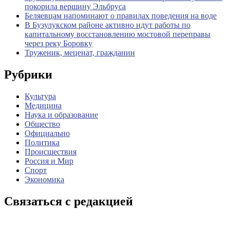
покорила вершину Эльбруса
Беляевцам напоминают о правилах поведения на воде
В Бузулукском районе активно идут работы по
капитальному восстановлению мостовой переправы
через реку Боровку
Труженик, меценат, гражданин
Рубрики
Культура
Медицина
Наука и образование
Общество
Официально
Политика
Происшествия
Россия и Мир
Спорт
Экономика
Связаться с редакцией