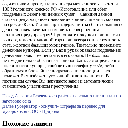
соучастником преступления, предусмотренного ч. 1 статьи
186 Уголовного кодекса РФ «Изготовление или сбыт
поддельных денег или ценных бумаг». Санкция данной
статьи предусматривает наказание в виде лишения свободы
на срок до 8 лет. И лишь при задержании за сбыт фальшивых
денег, человек начинает сожалеть о совершенном.
Полиция предупреждает! При оплате покупки наличными на
рынках, в местах уличной торговли всегда есть вероятность
стать жертвой фальшивомонетчиков. Тщательно проверяйте
денежные купюры. Если у Вас в руках оказался поддельный
денежный знак – не пытайтесь его сбыть. Необходимо
незамедлительно обратиться в любой банк для определения
подлинности купюры, сообщить по телефону «02», либо
обратиться в ближайшее подразделение полиции – это
поможет Вам избежать уголовной ответственности. В
противном случае Вы нарушаете закон и автоматически
становитесь участником преступления.
Навигация
Предыдущая
Назад
Аграрии Беляевского района перевыполнили план по
запись
заготовке сена
по
Следующая
Далее
Губернатор «обнулил» штрафы за перевес для
записям
запись
мусоровозов ООО «Природа»
Похожие записи