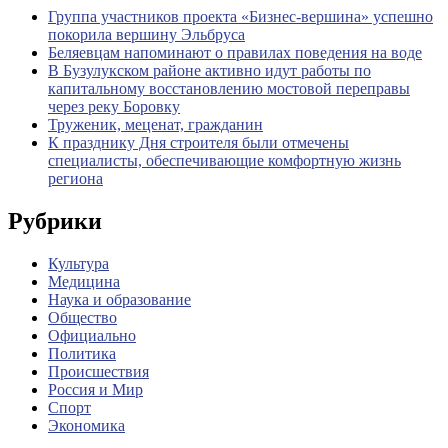
Группа участников проекта «Бизнес‑вершина» успешно
покорила вершину Эльбруса
Беляевцам напоминают о правилах поведения на воде
В Бузулукском районе активно идут работы по
капитальному восстановлению мостовой переправы
через реку Боровку
Труженик, меценат, гражданин
К празднику Дня строителя были отмечены
специалисты, обеспечивающие комфортную жизнь
региона
Рубрики
Культура
Медицина
Наука и образование
Общество
Официально
Политика
Происшествия
Россия и Мир
Спорт
Экономика