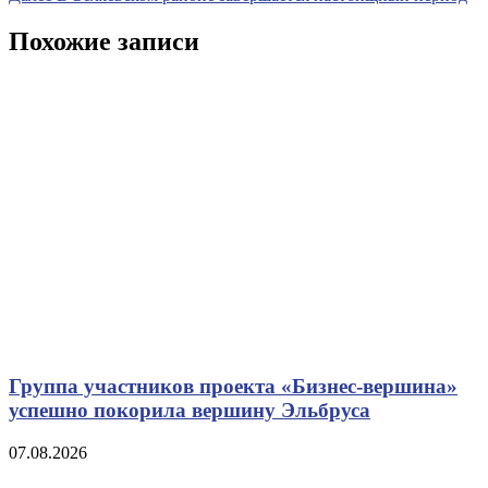
записям
запись
Похожие записи
Группа участников проекта «Бизнес‑вершина»
успешно покорила вершину Эльбруса
07.08.2026