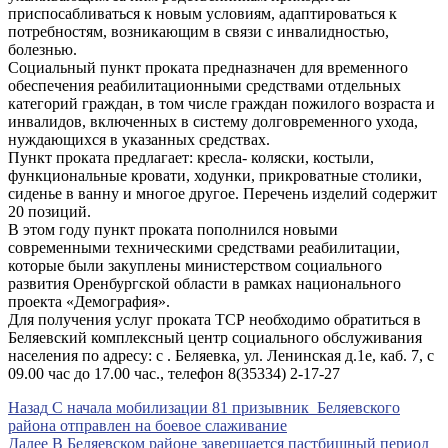
приспосабливаться к новым условиям, адаптироваться к
потребностям, возникающим в связи с инвалидностью,
болезнью.
Социальный пункт проката предназначен для временного
обеспечения реабилитационными средствами отдельных
категорий граждан, в том числе граждан пожилого возраста и
инвалидов, включенных в систему долговременного ухода,
нуждающихся в указанных средствах.
Пункт проката предлагает: кресла- коляски, костыли,
функциональные кровати, ходунки, прикроватные столики,
сиденье в ванну и многое другое. Перечень изделий содержит
20 позиций.
В этом году пункт проката пополнился новыми
современными техническими средствами реабилитации,
которые были закуплены министерством социального
развития Оренбургской области в рамках национального
проекта «Демография».
Для получения услуг проката ТСР необходимо обратиться в
Беляевский комплексный центр социального обслуживания
населения по адресу: с . Беляевка, ул. Ленинская д.1е, каб. 7, с
09.00 час до 17.00 час., телефон 8(35334) 2-17-27
Навигация
Предыдущая
Назад
С начала мобилизации 81 призывник Беляевского
запись
района отправлен на боевое слаживание
по
Следующая
Далее
В Беляевском районе завершается пастбищный период