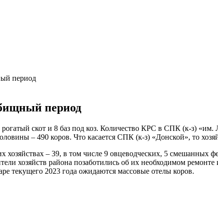
ный период
тбищный период
рогатый скот и 8 баз под коз. Количество КРС в СПК (к-з) «им. Л
овины – 490 коров. Что касается СПК (к-з) «Донской», то хозяй
ких хозяйствах – 39, в том числе 9 овцеводческих, 5 смешанных
тели хозяйств района позаботились об их необходимом ремонте
варе текущего 2023 года ожидаются массовые отелы коров.