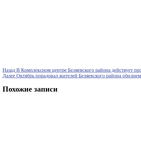
Навигация
Предыдущая
Назад
В Комплексном центре Беляевского района действует пр
запись
Следующая
Далее
Октябрь порадовал жителей Беляевского района обилием
по
запись
записям
Похожие записи