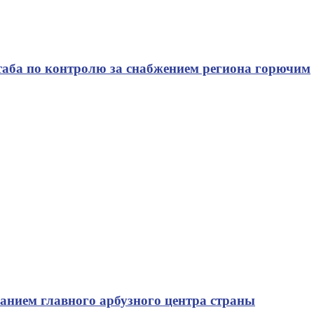
таба по контролю за снабжением региона горючим
ванием главного арбузного центра страны