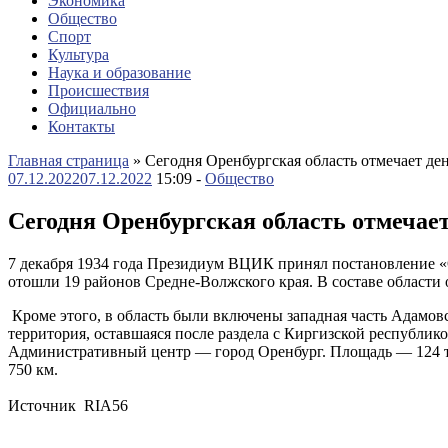
Экономика
Общество
Спорт
Культура
Наука и образование
Происшествия
Официально
Контакты
Главная страница
»
Сегодня Оренбургская область отмечает ден
07.12.2022
07.12.2022
15:09 -
Общество
Сегодня Оренбургская область отмечает
7 декабря 1934 года Президиум ВЦИК принял постановление «О
отошли 19 районов Средне-Волжского края. В составе области о
Кроме этого, в область были включены западная часть Адамовс
территория, оставшаяся после раздела с Киргизской республик
Административный центр — город Оренбург. Площадь — 124 тыс
750 км.
Источник RIA56