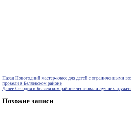
Навигация
Предыдущая
Назад
Новогодний мастер-класс для детей с ограниченными в
запись
провели в Беляевском районе
по
Следующая
Далее
Сегодня в Беляевском районе чествовали лучших тружени
записям
запись
Похожие записи