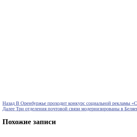
Навигация
Предыдущая
Назад
В Оренбуржье проходит конкурс социальной рекламы «С
запись
Следующая
Далее
Три отделения почтовой связи модернизированы в Беляе
по
запись
записям
Похожие записи