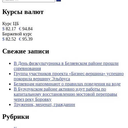
Поиск
Курсы валют
Курс ЦБ
$
82.17
€
94.84
Биржевой курс
$
82.52
€
95.39
Свежие записи
В День физкультурника в Беляевском районе прошли
соревнования
Группа участников проекта «Бизнес‑вершина» успешно
покорила вершину Эльбруса
Беляевцам напоминают о правилах поведения на воде
В Бузулукском районе активно идут работы по
капитальному восстановлению мостовой переправы
через реку Боровку
Труженик, меценат, гражданин
Рубрики