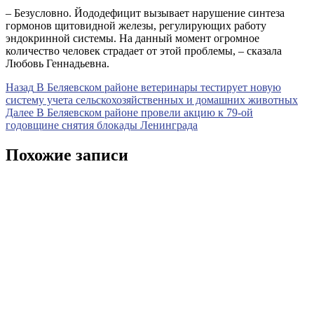
– Безусловно. Йододефицит вызывает нарушение синтеза
гормонов щитовидной железы, регулирующих работу
эндокринной системы. На данный момент огромное
количество человек страдает от этой проблемы, – сказала
Любовь Геннадьевна.
Навигация
Предыдущая
Назад
В Беляевском районе ветеринары тестирует новую
запись
систему учета сельскохозяйственных и домашних животных
по
Следующая
Далее
В Беляевском районе провели акцию к 79-ой
записям
запись
годовщине снятия блокады Ленинграда
Похожие записи