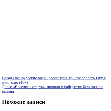
Навигация
Предыдущая
Назад
Оренбургские врачи рассказали, как преодолеть тягу к
запись
алкоголю (16+)
по
Следующая
Далее
«Весенние старты» прошли в райцентре Беляевского
записям
запись
района
Похожие записи