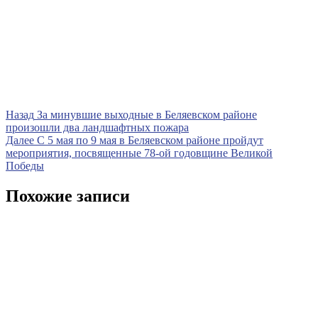
Навигация
Предыдущая
Назад
За минувшие выходные в Беляевском районе
запись
произошли два ландшафтных пожара
по
Следующая
Далее
С 5 мая по 9 мая в Беляевском районе пройдут
записям
запись
мероприятия, посвященные 78-ой годовщине Великой
Победы
Похожие записи