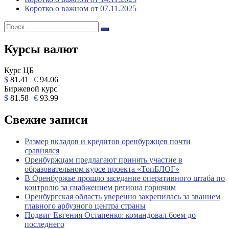
Коротко о важном от 07.11.2025
Поиск:
Поиск
Курсы валют
Курс ЦБ
$
81.41
€
94.06
Биржевой курс
$
81.58
€
93.99
Свежие записи
Размер вкладов и кредитов оренбуржцев почти
сравнялся
Оренбуржцам предлагают принять участие в
образовательном курсе проекта «ТопБЛОГ»
В Оренбуржье прошло заседание оперативного штаба по
контролю за снабжением региона горючим
Оренбургская область уверенно закрепилась за званием
главного арбузного центра страны
Подвиг Евгения Остапенко: командовал боем до
последнего