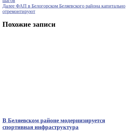
запись
шагов
по
Следующая
Далее
ФАП в Белогорском Беляевского района капитально
записям
запись
отремонтируют
Похожие записи
В Беляевском районе модернизируется
спортивная инфраструктура