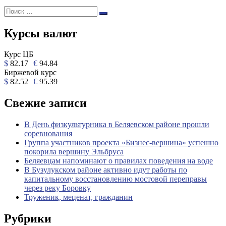
Поиск:
Поиск
Курсы валют
Курс ЦБ
$
82.17
€
94.84
Биржевой курс
$
82.52
€
95.39
Свежие записи
В День физкультурника в Беляевском районе прошли
соревнования
Группа участников проекта «Бизнес‑вершина» успешно
покорила вершину Эльбруса
Беляевцам напоминают о правилах поведения на воде
В Бузулукском районе активно идут работы по
капитальному восстановлению мостовой переправы
через реку Боровку
Труженик, меценат, гражданин
Рубрики