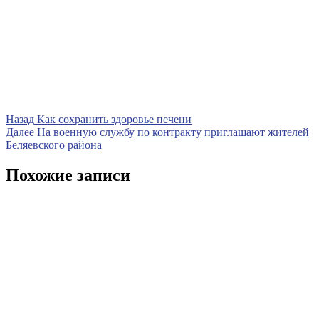
Навигация
Предыдущая
Назад
Как сохранить здоровье печени
запись
Следующая
Далее
На военную службу по контракту приглашают жителей
по
запись
Беляевского района
записям
Похожие записи