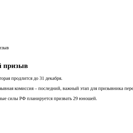
изыв
й призыв
торая продлится до 31 декабря.
изывная комиссия – последний, важный
этап для призывника пер
нные силы РФ планируется призвать 29 юношей.