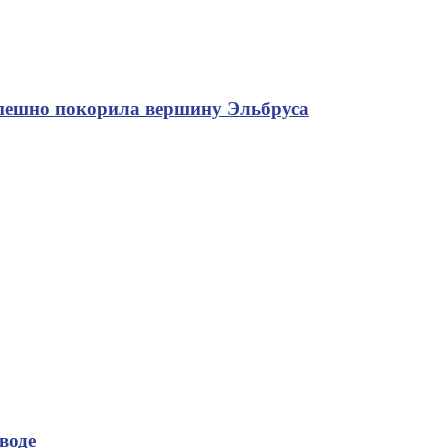
спешно покорила вершину Эльбруса
воде