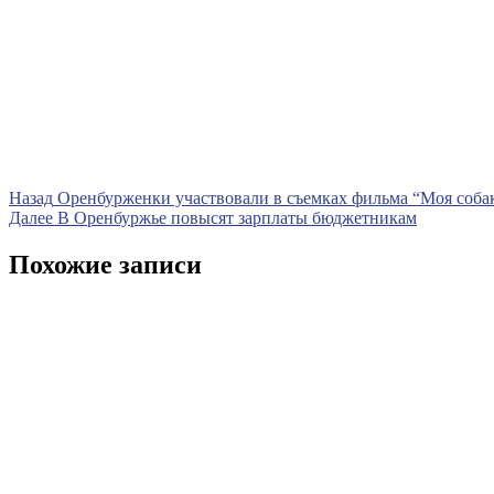
Навигация
Предыдущая
Назад
Оренбурженки участвовали в съемках фильма “Моя собак
запись
Следующая
Далее
В Оренбуржье повысят зарплаты бюджетникам
по
запись
записям
Похожие записи