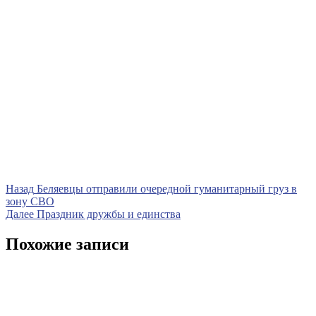
Навигация
Предыдущая
Назад
Беляевцы отправили очередной гуманитарный груз в
запись
зону СВО
по
Следующая
Далее
Праздник дружбы и единства
записям
запись
Похожие записи