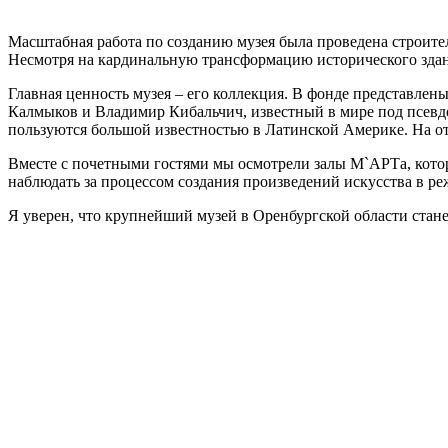
Масштабная работа по созданию музея была проведена строите
Несмотря на кардинальную трансформацию исторического здан
Главная ценность музея – его коллекция. В фонде представле
Калмыков и Владимир Кибальчич, известный в мире под псевдо
пользуются большой известностью в Латинской Америке. На от
Вместе с почетными гостями мы осмотрели залы М`АРТа, котор
наблюдать за процессом создания произведений искусства в ре
Я уверен, что крупнейший музей в Оренбургской области стане