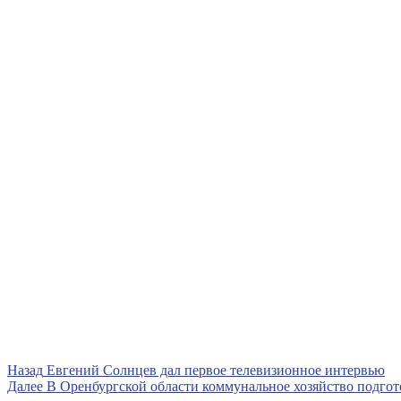
Навигация
Предыдущая
Назад
Евгений Солнцев дал первое телевизионное интервью
запись
Следующая
Далее
В Оренбургской области коммунальное хозяйство подгот
по