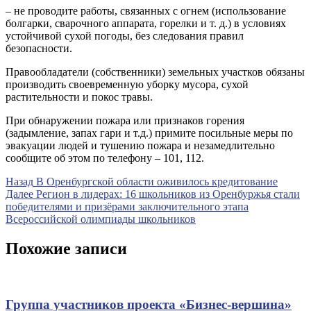
– не проводите работы, связанных с огнем (использование
болгарки, сварочного аппарата, горелки и т. д.) в условиях
устойчивой сухой погоды, без следования правил
безопасности.
Правообладатели (собственники) земельных участков обязаны
производить своевременную уборку мусора, сухой
растительности и покос травы.
При обнаружении пожара или признаков горения
(задымление, запах гари и т.д.) примите посильные меры по
эвакуации людей и тушению пожара и незамедлительно
сообщите об этом по телефону – 101, 112.
Навигация
Предыдущая
Назад
В Оренбургской области оживилось кредитование
запись
Следующая
Далее
Регион в лидерах: 16 школьников из Оренбуржья стали
по
запись
победителями и призёрами заключительного этапа
записям
Всероссийской олимпиады школьников
Похожие записи
Группа участников проекта «Бизнес‑вершина»