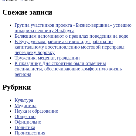
Свежие записи
Группа участников проекта «Бизнес‑вершина» успешно
покорила вершину Эльбруса
Беляевцам напоминают о правилах поведения на воде
В Бузулукском районе активно идут работы по
капитальному восстановлению мостовой переправы
через реку Боровку
Труженик, меценат, гражданин
К празднику Дня строителя были отмечены
специалисты, обеспечивающие комфортную жизнь
региона
Рубрики
Культура
Медицина
Наука и образование
Общество
Официально
Политика
Происшествия