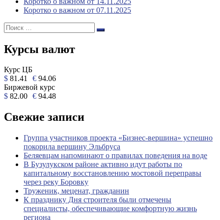
Коротко о важном от 14.11.2025
Коротко о важном от 07.11.2025
Поиск:
Поиск
Курсы валют
Курс ЦБ
$
81.41
€
94.06
Биржевой курс
$
82.00
€
94.48
Свежие записи
Группа участников проекта «Бизнес‑вершина» успешно
покорила вершину Эльбруса
Беляевцам напоминают о правилах поведения на воде
В Бузулукском районе активно идут работы по
капитальному восстановлению мостовой переправы
через реку Боровку
Труженик, меценат, гражданин
К празднику Дня строителя были отмечены
специалисты, обеспечивающие комфортную жизнь
региона