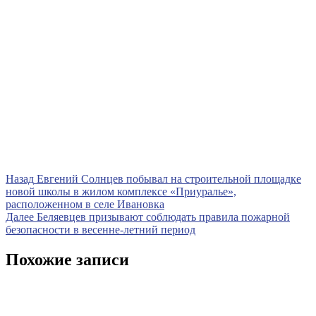
Навигация
Предыдущая
Назад
Евгений Солнцев побывал на строительной площадке
запись
новой школы в жилом комплексе «Приуралье»,
по
расположенном в селе Ивановка
записям
Следующая
Далее
Беляевцев призывают соблюдать правила пожарной
запись
безопасности в весенне-летний период
Похожие записи