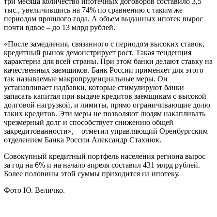
три месяца количество ипотечных договоров составило 3,5
тыс., увеличившись на 74% по сравнению с таким же
периодом прошлого года. А объем выданных ипотек вырос
почти вдвое – до 13 млрд рублей.
«После замедления, связанного с периодом высоких ставок,
кредитный рынок демонстрирует рост. Такая тенденция
характерна для всей страны. При этом банки делают ставку на
качественных заемщиков. Банк России применяет для этого
так называемые макропруденциальные меры. Он
устанавливает надбавки, которые стимулируют банки
запасать капитал при выдаче кредитов заемщикам с высокой
долговой нагрузкой, и лимиты, прямо ограничивающие долю
таких кредитов. Эти меры не позволяют людям накапливать
чрезмерный долг и способствует снижению общей
закредитованности», – отметил управляющий Оренбургским
отделением Банка России Александр Стахнюк.
Совокупный кредитный портфель населения региона вырос
за год на 6% и на начало апреля составил 431 млрд рублей.
Более половины этой суммы приходится на ипотеку.
Фото Ю. Величко.