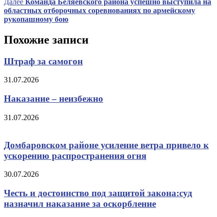
Следующая
Далее
Команда Беляевского района успешно выступила на
записям
запись
областных отборочных соревнованиях по армейскому
рукопашному бою
Похожие записи
Штраф за самогон
31.07.2026
Наказание – неизбежно
31.07.2026
Домбаровском районе усиление ветра привело к
ускорению распространения огня
30.07.2026
Честь и достоинство под защитой закона:суд
назначил наказание за оскорбление