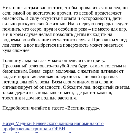
Никто не застрахован от того, чтобы провалиться под лед, но
если зимой он достаточно прочен, то весной представляет
опасность. В силу отсутствия опыта и осторожности, дети
сильно рискуют своей жизнью. Им в первую очередь следует
помнить, что озеро, пруд и особенно река – не место для игр.
Ни в коем случае нельзя позволять детям выходить на
водоемы во избежание несчастного случая. Провалиться под
лед легко, а вот выбраться на поверхность может оказаться
куда сложнее.
Толщину льда на глаз можно определить по цвету.
Прозрачный зеленовато-голубой лед будет самым толстым и
безопасным. Белая, серая, молочная, с желтыми пятнами от
воды и пористая ледовая поверхность – первый признак
потенциальной угрозы. Всем своим видом она словно
сигнализирует об опасности. Обходите лед, покрытый снегом,
также держитесь подальше от мест, где растет камыш,
тростник и другие водные растения.
Подробности читайте в газете «Вестник труда».
Навигация
Предыдущая
Назад
Медики Беляевского района напоминают о
запись
профилактике гриппа и ОРВИ
по